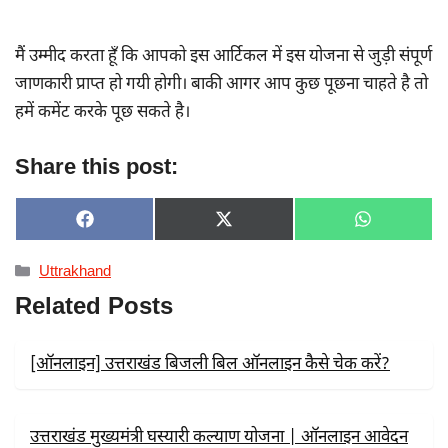
मैं उम्मीद करता हूँ कि आपको इस आर्टिकल में इस योजना से जुड़ी संपूर्ण
जाणकारी प्राप्त हो गयी होगी। बाकी आगर आप कुछ पूछना चाहते है तो
हमें कमेंट करके पूछ सकते है।
Share this post:
SHARE
SHARE
SHARE
F
X
W
ON
ON
ON
A
(
H
C
T
A
Categories
Uttrakhand
E
W
T
B
I
S
Related Posts
O
T
A
O
T
P
K
E
P
R
[ऑनलाइन] उत्तराखंड बिजली बिल ऑनलाइन कैसे चेक करें?
)
उत्तराखंड मुख्यमंत्री घस्यारी कल्याण योजना | ऑनलाइन आवेदन