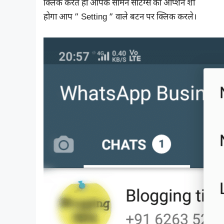
क्लिक करते ही आपके सामने सेटिंग्स का ऑप्शन शो
होगा आप ” Setting ” वाले बटन पर क्लिक करले।