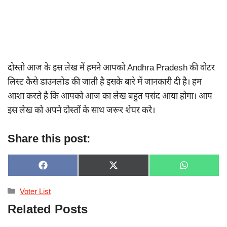
दोस्तो आज के इस लेख में हमने आपको Andhra Pradesh की वोटर
लिस्ट कैसे डाउनलोड की जाती है इसके बारे में जानकारी दी है। हम
आशा करते है कि आपको आज का लेख बहुत पसंद आया होगा। आप
इस लेख को अपने दोस्तों के साथ जरूर शेयर करे।
Share this post:
SHARE
SHARE
SHARE
F
X
W
ON
ON
ON
A
(
H
C
T
A
Categories
Voter List
E
W
T
B
I
S
Related Posts
O
T
A
O
T
P