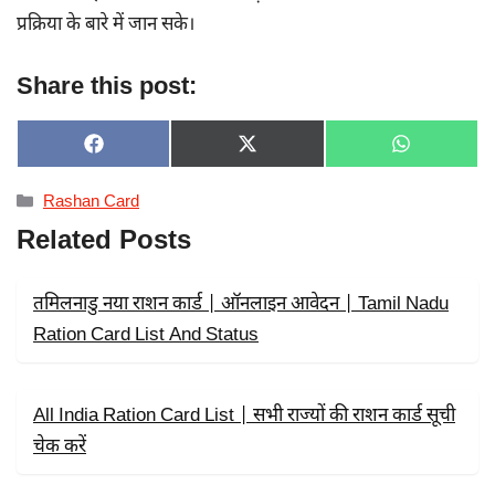
प्रक्रिया के बारे में जान सके।
Share this post:
SHARE
SHARE
SHARE
F
X
W
ON
ON
ON
A
(
H
C
T
A
Categories
Rashan Card
E
W
T
B
I
S
Related Posts
O
T
A
O
T
P
K
E
P
R
तमिलनाडु नया राशन कार्ड | ऑनलाइन आवेदन | Tamil Nadu
)
Ration Card List And Status
All India Ration Card List | सभी राज्यों की राशन कार्ड सूची
चेक करें