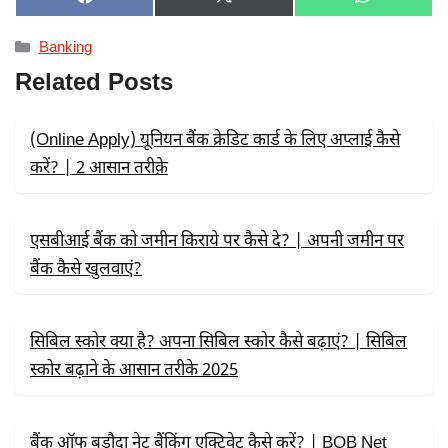
SHARE
SHARE
SHARE
F
X
W
ON
ON
ON
A
(
H
C
T
A
Categories
Banking
E
W
T
B
I
S
Related Posts
O
T
A
O
T
P
K
E
P
R
(Online Apply) यूनियन बैंक क्रेडिट कार्ड के लिए अप्लाई कैसे
)
करें? | 2 आसान तरीक़े
एसबीआई बैंक को जमीन किराये पर कैसे दे? | अपनी जमीन पर
बैंक कैसे खुलवाएं?
सिबिल स्कोर क्या है? अपना सिबिल स्कोर कैसे बढ़ाएं? | सिबिल
स्कोर बढ़ाने के आसान तरीके 2025
बैंक ऑफ बड़ौदा नेट बैंकिंग एक्टिवेट कैसे करें? | BOB Net