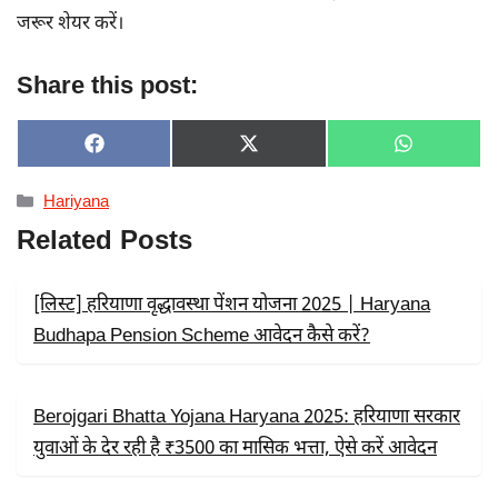
जरूर शेयर करें।
Share this post:
SHARE
SHARE
SHARE
F
X
W
ON
ON
ON
A
(
H
C
T
A
Categories
Hariyana
E
W
T
B
I
S
Related Posts
O
T
A
O
T
P
K
E
P
R
[लिस्ट] हरियाणा वृद्धावस्था पेंशन योजना 2025 | Haryana
)
Budhapa Pension Scheme आवेदन कैसे करें?
Berojgari Bhatta Yojana Haryana 2025: हरियाणा सरकार
युवाओं के देर रही है ₹3500 का मासिक भत्ता, ऐसे करें आवेदन