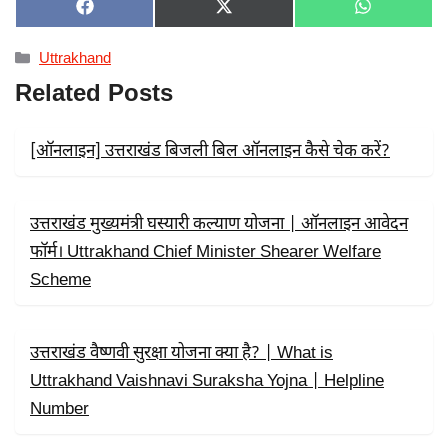
SHARE
SHARE
SHARE
F
X
W
ON
ON
ON
A
(
H
C
T
A
Categories
Uttrakhand
E
W
T
B
I
S
Related Posts
O
T
A
O
T
P
K
E
P
R
[ऑनलाइन] उत्तराखंड बिजली बिल ऑनलाइन कैसे चेक करें?
)
उत्तराखंड मुख्यमंत्री घस्यारी कल्याण योजना | ऑनलाइन आवेदन
फॉर्म। Uttrakhand Chief Minister Shearer Welfare
Scheme
उत्तराखंड वैष्णवी सुरक्षा योजना क्या है? | What is
Uttrakhand Vaishnavi Suraksha Yojna | Helpline
Number