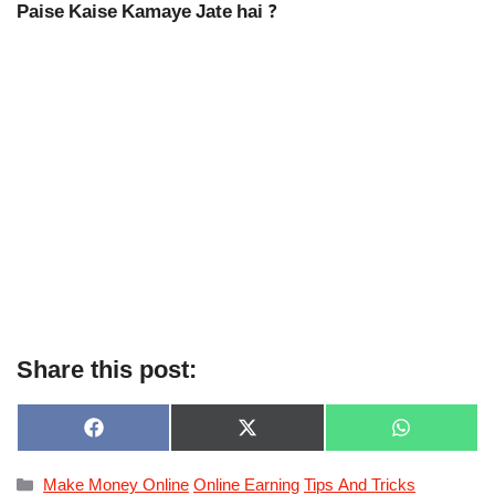
Paise Kaise Kamaye Jate hai ?
Share this post:
SHARE
SHARE
SHARE
F
X
W
ON
ON
ON
A
(
H
C
T
A
Categories
Make Money Online
Online Earning
Tips And Tricks
E
W
T